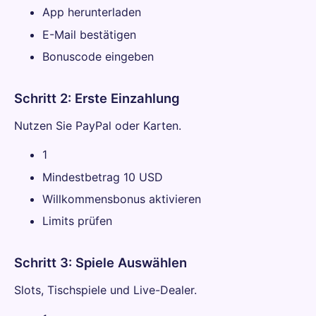
App herunterladen
E-Mail bestätigen
Bonuscode eingeben
Schritt 2: Erste Einzahlung
Nutzen Sie PayPal oder Karten.
1
Mindestbetrag 10 USD
Willkommensbonus aktivieren
Limits prüfen
Schritt 3: Spiele Auswählen
Slots, Tischspiele und Live-Dealer.