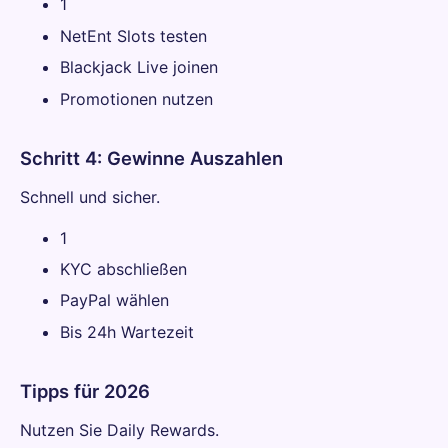
1
NetEnt Slots testen
Blackjack Live joinen
Promotionen nutzen
Schritt 4: Gewinne Auszahlen
Schnell und sicher.
1
KYC abschließen
PayPal wählen
Bis 24h Wartezeit
Tipps für 2026
Nutzen Sie Daily Rewards.