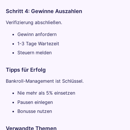
Schritt 4: Gewinne Auszahlen
Verifizierung abschließen.
Gewinn anfordern
1-3 Tage Wartezeit
Steuern melden
Tipps für Erfolg
Bankroll-Management ist Schlüssel.
Nie mehr als 5% einsetzen
Pausen einlegen
Bonusse nutzen
Verwandte Themen