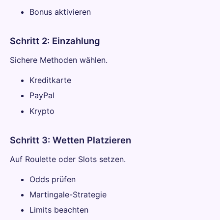
Bonus aktivieren
Schritt 2: Einzahlung
Sichere Methoden wählen.
Kreditkarte
PayPal
Krypto
Schritt 3: Wetten Platzieren
Auf Roulette oder Slots setzen.
Odds prüfen
Martingale-Strategie
Limits beachten