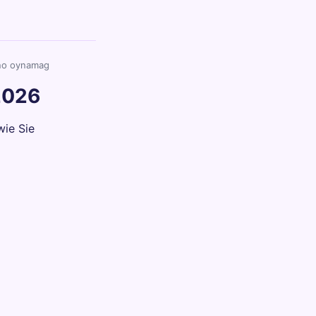
ino oynamag
2026
wie Sie