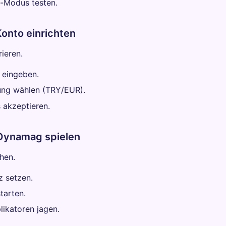
-Modus testen.
Konto einrichten
rieren.
l eingeben.
ung wählen (TRY/EUR).
 akzeptieren.
 Oynamag spielen
hen.
tz setzen.
starten.
plikatoren jagen.