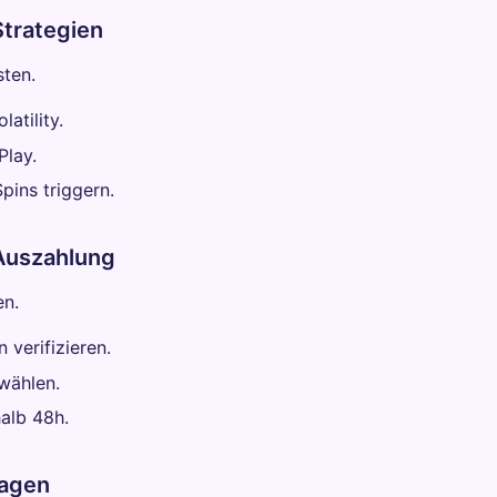
Strategien
ten.
latility.
Play.
Spins triggern.
 Auszahlung
en.
n verifizieren.
wählen.
halb 48h.
ragen