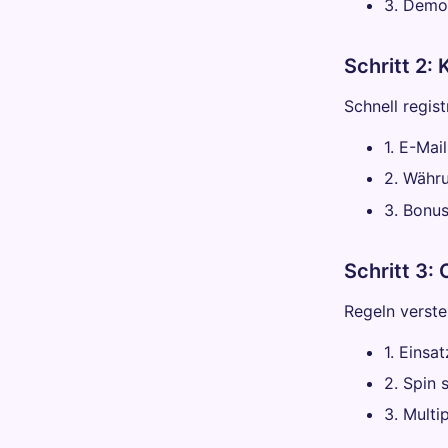
3. Demo
Schritt 2: 
Schnell regist
1. E-Mai
2. Währ
3. Bonus
Schritt 3:
Regeln verste
1. Einsa
2. Spin 
3. Multi