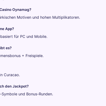
o Casino Oynamag?
türkischen Motiven und hohen Multiplikatoren.
ine App?
basiert für PC und Mobile.
ibt es?
mensbonus + Freispiele.
 in Curacao.
ich den Jackpot?
r-Symbole und Bonus-Runden.