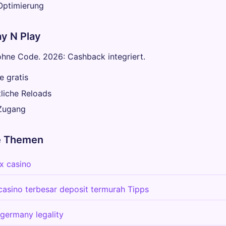
Optimierung
ay N Play
hne Code. 2026: Cashback integriert.
e gratis
liche Reloads
-Zugang
e Themen
ox casino
asino terbesar deposit termurah Tipps
 germany legality