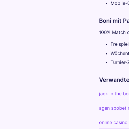
Mobile-
Boni mit P
100% Match o
Freispiel
Wöchent
Turnier
Verwandt
jack in the b
agen sbobet c
online casino