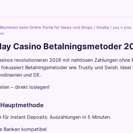
llkommen beim Online Portal für News und Shops
/
Inhalte
/
pay n play
der
lay Casino Betalningsmetoder 2
sinos revolutionieren 2026 mit nahtlosen Zahlungen ohne R
l fokussiert Betalningsmetoder wie Trustly und Swish. Ideal 
andinavien und DE.
iten – direkt loslegen!
ls Hauptmethode
 für instant Deposits. Auszahlungen in 5 Minuten.
e Banken kompatibel