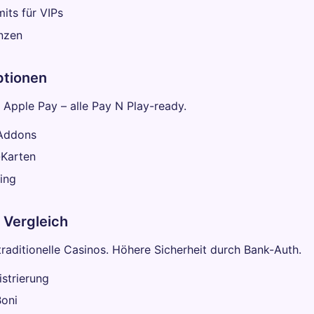
mits für VIPs
nzen
ptionen
, Apple Pay – alle Pay N Play-ready.
Addons
-Karten
ling
m Vergleich
 traditionelle Casinos. Höhere Sicherheit durch Bank-Auth.
istrierung
Boni