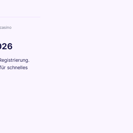
 casino
026
egistrierung.
für schnelles