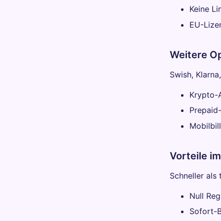
Keine Li
EU-Lize
Weitere O
Swish, Klarna
Krypto-
Prepaid
Mobilbil
Vorteile i
Schneller als
Null Reg
Sofort-