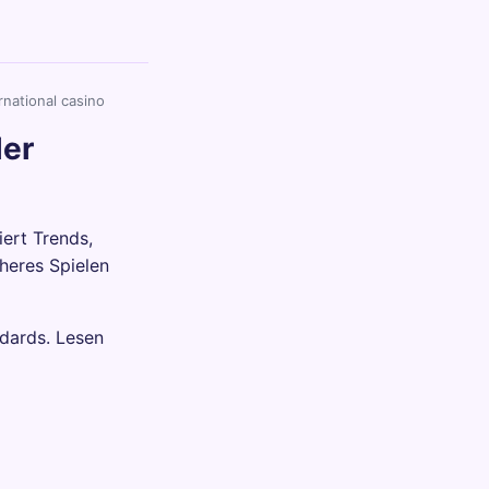
rnational casino
ler
iert Trends,
cheres Spielen
dards. Lesen