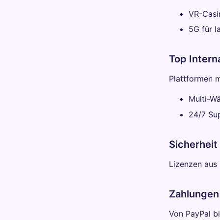
VR-Casi
5G für l
Top Interna
Plattformen 
Multi-W
24/7 Su
Sicherheit 
Lizenzen aus
Zahlungen
Von PayPal b