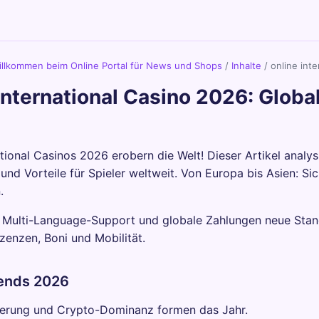
llkommen beim Online Portal für News und Shops
/
Inhalte
/
online inte
International Casino 2026: Globa
ational Casinos 2026 erobern die Welt! Dieser Artikel analys
und Vorteile für Spieler weltweit. Von Europa bis Asien: Si
.
 Multi-Language-Support und globale Zahlungen neue Stan
izenzen, Boni und Mobilität.
rends 2026
sierung und Crypto-Dominanz formen das Jahr.