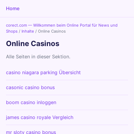
Home
corect.com — Willkommen beim Online Portal für News und
Shops
/
Inhalte
/
Online Casinos
Online Casinos
Alle Seiten in dieser Sektion.
casino niagara parking Übersicht
casonic casino bonus
boom casino inloggen
james casino royale Vergleich
mr sloty casino bonus