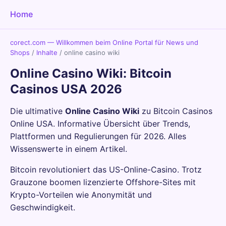
Home
corect.com — Willkommen beim Online Portal für News und
Shops
/
Inhalte
/
online casino wiki
Online Casino Wiki: Bitcoin
Casinos USA 2026
Die ultimative
Online Casino Wiki
zu Bitcoin Casinos
Online USA. Informative Übersicht über Trends,
Plattformen und Regulierungen für 2026. Alles
Wissenswerte in einem Artikel.
Bitcoin revolutioniert das US-Online-Casino. Trotz
Grauzone boomen lizenzierte Offshore-Sites mit
Krypto-Vorteilen wie Anonymität und
Geschwindigkeit.