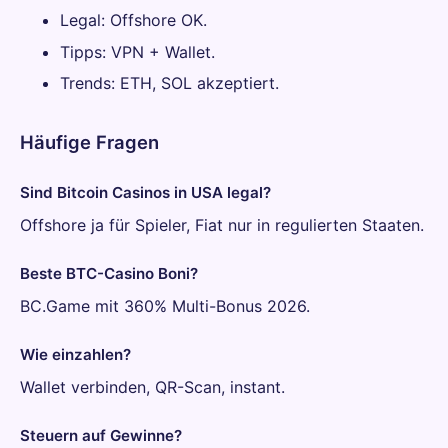
Legal: Offshore OK.
Tipps: VPN + Wallet.
Trends: ETH, SOL akzeptiert.
Häufige Fragen
Sind Bitcoin Casinos in USA legal?
Offshore ja für Spieler, Fiat nur in regulierten Staaten.
Beste BTC-Casino Boni?
BC.Game mit 360% Multi-Bonus 2026.
Wie einzahlen?
Wallet verbinden, QR-Scan, instant.
Steuern auf Gewinne?