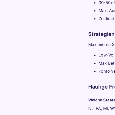
30-50x
Max. Au
Zeitlimi
Strategien
Maximieren Si
Low-Vola
Max Bet
Konto ve
Häufige F
Welche Staate
NJ, PA, MI, W