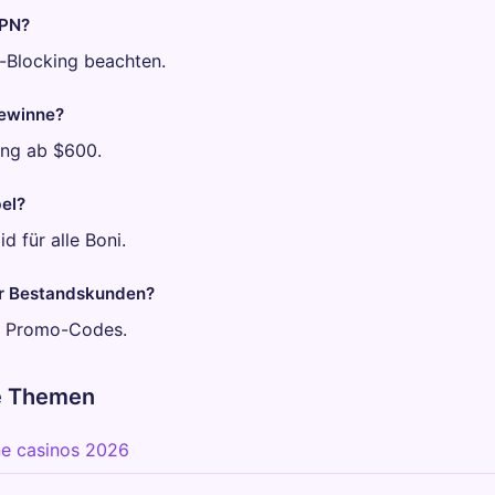
VPN?
-Blocking beachten.
Gewinne?
ung ab $600.
el?
d für alle Boni.
ür Bestandskunden?
a Promo-Codes.
e Themen
ne casinos 2026