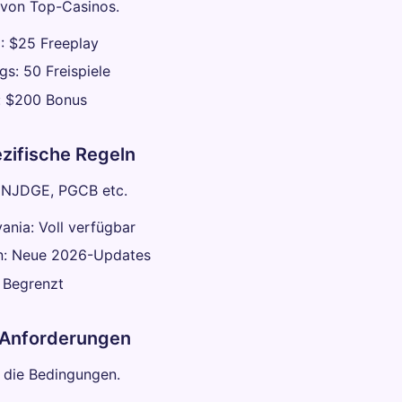
 von Top-Casinos.
 $25 Freeplay
gs: 50 Freispiele
: $200 Bonus
zifische Regeln
 NJDGE, PGCB etc.
ania: Voll verfügbar
n: Neue 2026-Updates
 Begrenzt
Anforderungen
 die Bedingungen.