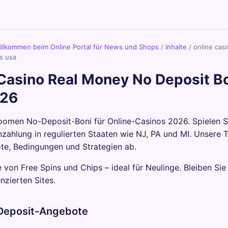
llkommen beim Online Portal für News und Shops
/
Inhalte
/
online cas
s usa
Casino Real Money No Deposit B
026
oomen No-Deposit-Boni für Online-Casinos 2026. Spielen S
nzahlung in regulierten Staaten wie NJ, PA und MI. Unsere 
te, Bedingungen und Strategien ab.
e von Free Spins und Chips – ideal für Neulinge. Bleiben Sie
enzierten Sites.
Deposit-Angebote