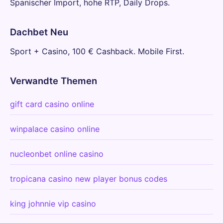
Spanischer Import, hohe RTP, Daily Drops.
Dachbet Neu
Sport + Casino, 100 € Cashback. Mobile First.
Verwandte Themen
gift card casino online
winpalace casino online
nucleonbet online casino
tropicana casino new player bonus codes
king johnnie vip casino