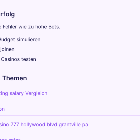
Erfolg
 Fehler wie zu hohe Bets.
Budget simulieren
 joinen
 Casinos testen
e Themen
ing salary Vergleich
con
ino 777 hollywood blvd grantville pa
ree spins