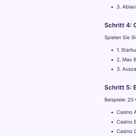
3. Ablau
Schritt 4:
Spielen Sie S
1. Starb
2. Max B
3. Ausz
Schritt 5:
Beispiele: 20
Casino A
Casino B
Casino 