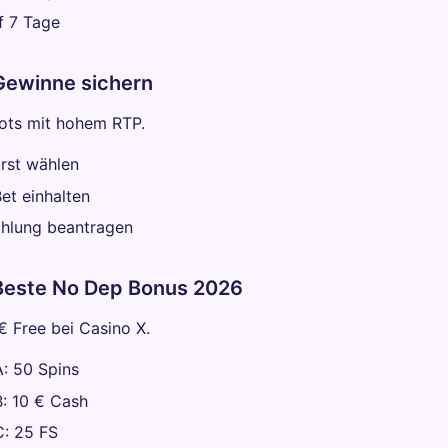
f 7 Tage
 Gewinne sichern
lots mit hohem RTP.
urst wählen
et einhalten
ahlung beantragen
 Beste No Dep Bonus 2026
 € Free bei Casino X.
: 50 Spins
: 10 € Cash
C: 25 FS