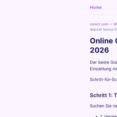
Home
corect.com — Wi
deposit bonus G
Online 
2026
Der beste Gui
Einzahlung mi
Schritt-für-S
Schritt 1:
Suchen Sie n
1. Vergl