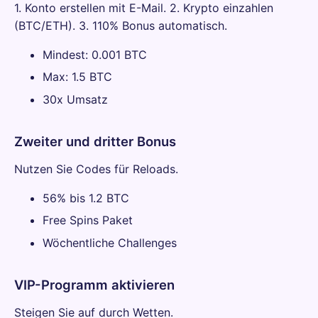
1. Konto erstellen mit E-Mail. 2. Krypto einzahlen
(BTC/ETH). 3. 110% Bonus automatisch.
Mindest: 0.001 BTC
Max: 1.5 BTC
30x Umsatz
Zweiter und dritter Bonus
Nutzen Sie Codes für Reloads.
56% bis 1.2 BTC
Free Spins Paket
Wöchentliche Challenges
VIP-Programm aktivieren
Steigen Sie auf durch Wetten.