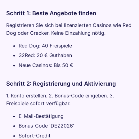
Schritt 1: Beste Angebote finden
Registrieren Sie sich bei lizenzierten Casinos wie Red
Dog oder Cracker. Keine Einzahlung nötig.
Red Dog: 40 Freispiele
32Red: 20 € Guthaben
Neue Casinos: Bis 50 €
Schritt 2: Registrierung und Aktivierung
1. Konto erstellen. 2. Bonus-Code eingeben. 3.
Freispiele sofort verfügbar.
E-Mail-Bestätigung
Bonus-Code 'DEZ2026'
Sofort-Credit