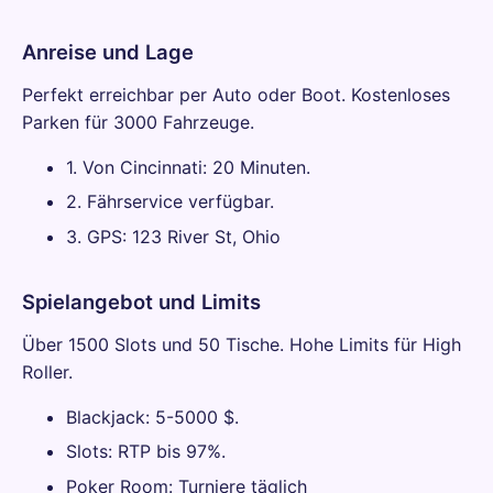
Anreise und Lage
Perfekt erreichbar per Auto oder Boot. Kostenloses
Parken für 3000 Fahrzeuge.
1. Von Cincinnati: 20 Minuten.
2. Fährservice verfügbar.
3. GPS: 123 River St, Ohio
Spielangebot und Limits
Über 1500 Slots und 50 Tische. Hohe Limits für High
Roller.
Blackjack: 5-5000 $.
Slots: RTP bis 97%.
Poker Room: Turniere täglich