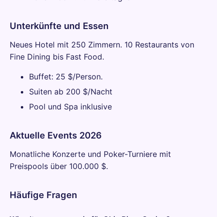
Unterkünfte und Essen
Neues Hotel mit 250 Zimmern. 10 Restaurants von
Fine Dining bis Fast Food.
Buffet: 25 $/Person.
Suiten ab 200 $/Nacht
Pool und Spa inklusive
Aktuelle Events 2026
Monatliche Konzerte und Poker-Turniere mit
Preispools über 100.000 $.
Häufige Fragen