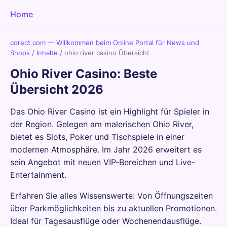
Home
corect.com — Willkommen beim Online Portal für News und
Shops
/
Inhalte
/
ohio river casino Übersicht
Ohio River Casino: Beste
Übersicht 2026
Das Ohio River Casino ist ein Highlight für Spieler in
der Region. Gelegen am malerischen Ohio River,
bietet es Slots, Poker und Tischspiele in einer
modernen Atmosphäre. Im Jahr 2026 erweitert es
sein Angebot mit neuen VIP-Bereichen und Live-
Entertainment.
Erfahren Sie alles Wissenswerte: Von Öffnungszeiten
über Parkmöglichkeiten bis zu aktuellen Promotionen.
Ideal für Tagesausflüge oder Wochenendausflüge.