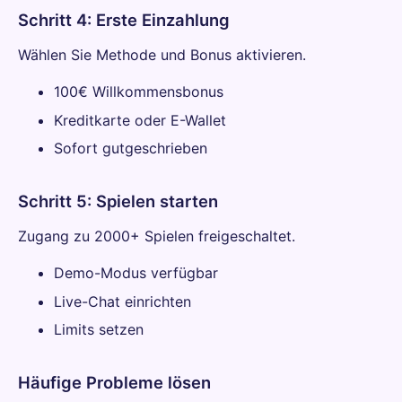
Schritt 4: Erste Einzahlung
Wählen Sie Methode und Bonus aktivieren.
100€ Willkommensbonus
Kreditkarte oder E-Wallet
Sofort gutgeschrieben
Schritt 5: Spielen starten
Zugang zu 2000+ Spielen freigeschaltet.
Demo-Modus verfügbar
Live-Chat einrichten
Limits setzen
Häufige Probleme lösen