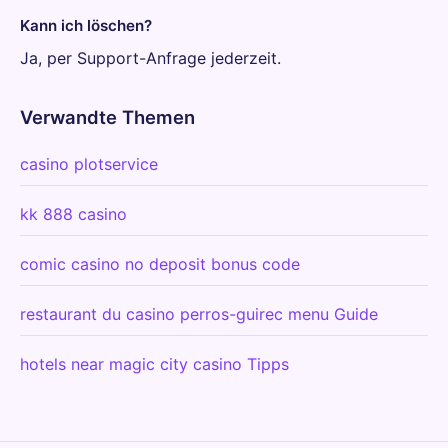
Kann ich löschen?
Ja, per Support-Anfrage jederzeit.
Verwandte Themen
casino plotservice
kk 888 casino
comic casino no deposit bonus code
restaurant du casino perros-guirec menu Guide
hotels near magic city casino Tipps