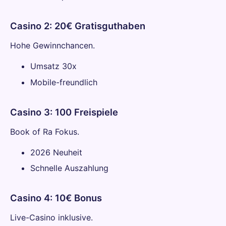
Casino 2: 20€ Gratisguthaben
Hohe Gewinnchancen.
Umsatz 30x
Mobile-freundlich
Casino 3: 100 Freispiele
Book of Ra Fokus.
2026 Neuheit
Schnelle Auszahlung
Casino 4: 10€ Bonus
Live-Casino inklusive.