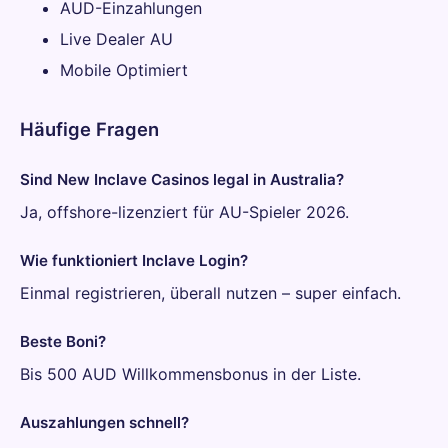
AUD-Einzahlungen
Live Dealer AU
Mobile Optimiert
Häufige Fragen
Sind New Inclave Casinos legal in Australia?
Ja, offshore-lizenziert für AU-Spieler 2026.
Wie funktioniert Inclave Login?
Einmal registrieren, überall nutzen – super einfach.
Beste Boni?
Bis 500 AUD Willkommensbonus in der Liste.
Auszahlungen schnell?