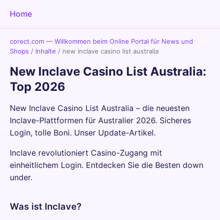
Home
corect.com — Willkommen beim Online Portal für News und
Shops
/
Inhalte
/
new inclave casino list australia
New Inclave Casino List Australia:
Top 2026
New Inclave Casino List Australia – die neuesten
Inclave-Plattformen für Australier 2026. Sicheres
Login, tolle Boni. Unser Update-Artikel.
Inclave revolutioniert Casino-Zugang mit
einheitlichem Login. Entdecken Sie die Besten down
under.
Was ist Inclave?