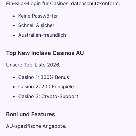
Ein-Klick-Login für Casinos, datenschutzkonform.
Keine Passwörter
Schnell & sicher
Australien-freundlich
Top New Inclave Casinos AU
Unsere Top-Liste 2026.
Casino 1: 300% Bonus
Casino 2: 200 Freispiele
Casino 3: Crypto-Support
Boni und Features
AU-spezifische Angebote.