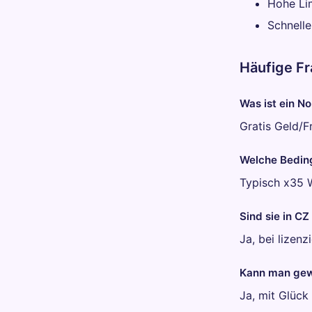
Hohe Li
Schnell
Häufige F
Was ist ein N
Gratis Geld/F
Welche Bedin
Typisch x35 
Sind sie in CZ
Ja, bei lizen
Kann man ge
Ja, mit Glück