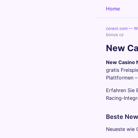
Home
corect.com — Wi
bonus cz
New Ca
New Casino 
gratis Freisp
Plattformen –
Erfahren Sie 
Racing-Integr
Beste New
Neueste wie C