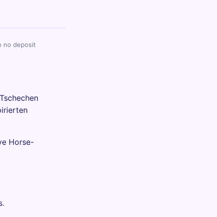
 no deposit
 Tschechen
irierten
ive Horse-
s.