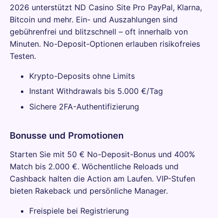
2026 unterstützt ND Casino Site Pro PayPal, Klarna,
Bitcoin und mehr. Ein- und Auszahlungen sind
gebührenfrei und blitzschnell – oft innerhalb von
Minuten. No-Deposit-Optionen erlauben risikofreies
Testen.
Krypto-Deposits ohne Limits
Instant Withdrawals bis 5.000 €/Tag
Sichere 2FA-Authentifizierung
Bonusse und Promotionen
Starten Sie mit 50 € No-Deposit-Bonus und 400%
Match bis 2.000 €. Wöchentliche Reloads und
Cashback halten die Action am Laufen. VIP-Stufen
bieten Rakeback und persönliche Manager.
Freispiele bei Registrierung