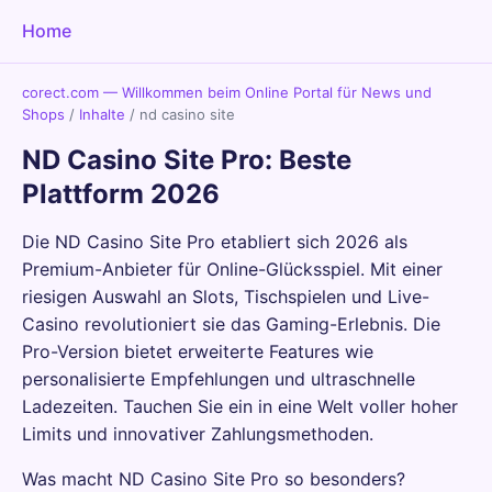
Home
corect.com — Willkommen beim Online Portal für News und
Shops
/
Inhalte
/
nd casino site
ND Casino Site Pro: Beste
Plattform 2026
Die ND Casino Site Pro etabliert sich 2026 als
Premium-Anbieter für Online-Glücksspiel. Mit einer
riesigen Auswahl an Slots, Tischspielen und Live-
Casino revolutioniert sie das Gaming-Erlebnis. Die
Pro-Version bietet erweiterte Features wie
personalisierte Empfehlungen und ultraschnelle
Ladezeiten. Tauchen Sie ein in eine Welt voller hoher
Limits und innovativer Zahlungsmethoden.
Was macht ND Casino Site Pro so besonders?