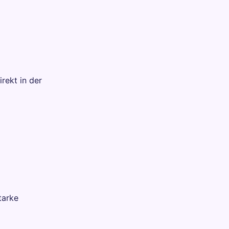
rekt in der
tarke