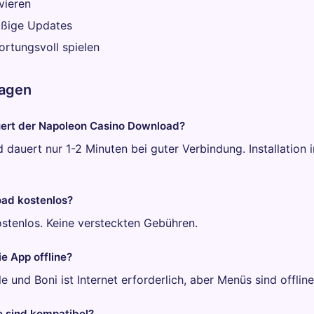
vieren
ßige Updates
rtungsvoll spielen
ragen
uert der Napoleon Casino Download?
dauert nur 1-2 Minuten bei guter Verbindung. Installation i
oad kostenlos?
ostenlos. Keine versteckten Gebühren.
ie App offline?
le und Boni ist Internet erforderlich, aber Menüs sind offlin
 sind kompatibel?