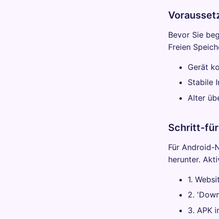
Vorausset
Bevor Sie beg
Freien Speich
Gerät k
Stabile 
Alter üb
Schritt-fü
Für Android-N
herunter. Akt
1. Webs
2. 'Down
3. APK i