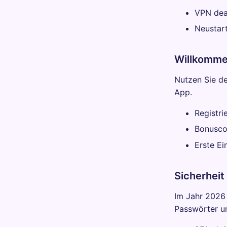
VPN dea
Neustar
Willkomme
Nutzen Sie de
App.
Registri
Bonusco
Erste Ei
Sicherheit
Im Jahr 2026 
Passwörter un