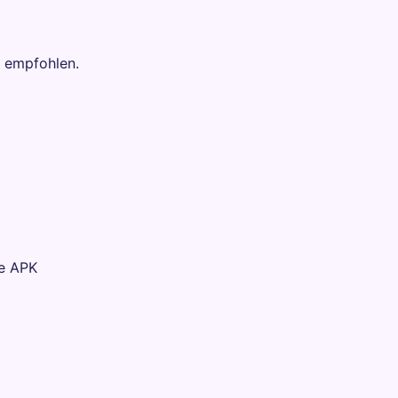
d empfohlen.
ie APK