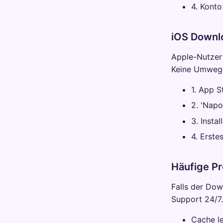
4. Konto
iOS Downlo
Apple-Nutzer
Keine Umwege
1. App S
2. 'Napo
3. Insta
4. Erste
Häufige P
Falls der Dow
Support 24/7.
Cache l