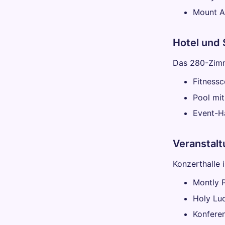
Mount Ai
Hotel und
Das 280-Zimme
Fitnessc
Pool mi
Event-Ha
Veranstal
Konzerthalle 
Montly P
Holy Lu
Konfere