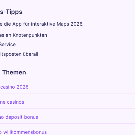
ns-Tipps
 die App für interaktive Maps 2026.
s an Knotenpunkten
Service
itsposten überall
e Themen
 casino 2026
ine casinos
no deposit bonus
ino willkommensbonus