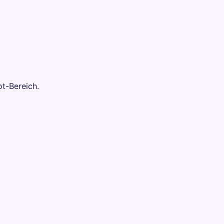
ot-Bereich.