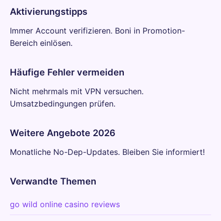
Aktivierungstipps
Immer Account verifizieren. Boni in Promotion-
Bereich einlösen.
Häufige Fehler vermeiden
Nicht mehrmals mit VPN versuchen.
Umsatzbedingungen prüfen.
Weitere Angebote 2026
Monatliche No-Dep-Updates. Bleiben Sie informiert!
Verwandte Themen
go wild online casino reviews