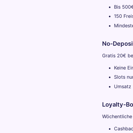
Bis 500
150 Frei
Mindest
No-Deposi
Gratis 20€ be
Keine Ei
Slots nu
Umsatz
Loyalty-Bo
Wöchentliche 
Cashba