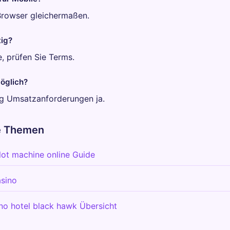
Browser gleichermaßen.
tig?
, prüfen Sie Terms.
öglich?
ng Umsatzanforderungen ja.
e Themen
lot machine online Guide
asino
no hotel black hawk Übersicht