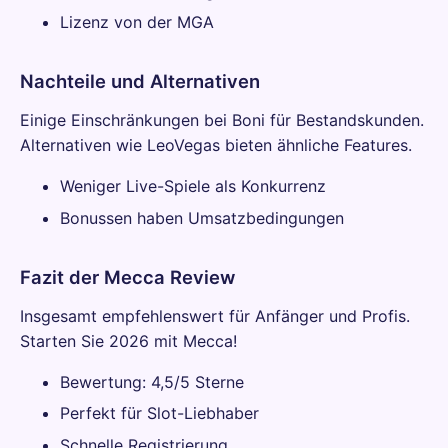
Lizenz von der MGA
Nachteile und Alternativen
Einige Einschränkungen bei Boni für Bestandskunden.
Alternativen wie LeoVegas bieten ähnliche Features.
Weniger Live-Spiele als Konkurrenz
Bonussen haben Umsatzbedingungen
Fazit der Mecca Review
Insgesamt empfehlenswert für Anfänger und Profis.
Starten Sie 2026 mit Mecca!
Bewertung: 4,5/5 Sterne
Perfekt für Slot-Liebhaber
Schnelle Registrierung