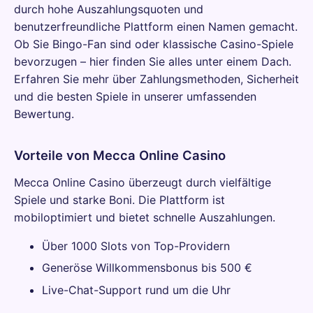
durch hohe Auszahlungsquoten und
benutzerfreundliche Plattform einen Namen gemacht.
Ob Sie Bingo-Fan sind oder klassische Casino-Spiele
bevorzugen – hier finden Sie alles unter einem Dach.
Erfahren Sie mehr über Zahlungsmethoden, Sicherheit
und die besten Spiele in unserer umfassenden
Bewertung.
Vorteile von Mecca Online Casino
Mecca Online Casino überzeugt durch vielfältige
Spiele und starke Boni. Die Plattform ist
mobiloptimiert und bietet schnelle Auszahlungen.
Über 1000 Slots von Top-Providern
Generöse Willkommensbonus bis 500 €
Live-Chat-Support rund um die Uhr