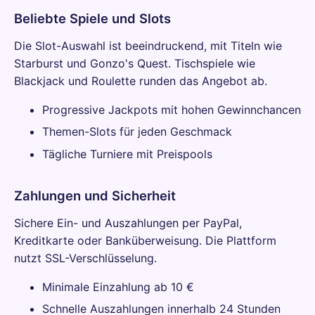
Beliebte Spiele und Slots
Die Slot-Auswahl ist beeindruckend, mit Titeln wie
Starburst und Gonzo's Quest. Tischspiele wie
Blackjack und Roulette runden das Angebot ab.
Progressive Jackpots mit hohen Gewinnchancen
Themen-Slots für jeden Geschmack
Tägliche Turniere mit Preispools
Zahlungen und Sicherheit
Sichere Ein- und Auszahlungen per PayPal,
Kreditkarte oder Banküberweisung. Die Plattform
nutzt SSL-Verschlüsselung.
Minimale Einzahlung ab 10 €
Schnelle Auszahlungen innerhalb 24 Stunden