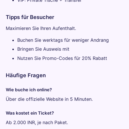
Tipps für Besucher
Maximieren Sie Ihren Aufenthalt.
Buchen Sie werktags für weniger Andrang
Bringen Sie Ausweis mit
Nutzen Sie Promo-Codes für 20% Rabatt
Häufige Fragen
Wie buche ich online?
Über die offizielle Website in 5 Minuten.
Was kostet ein Ticket?
Ab 2.000 INR, je nach Paket.