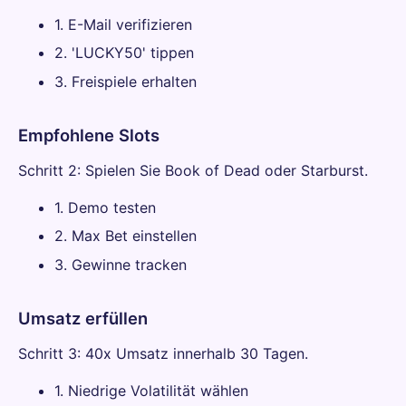
1. E-Mail verifizieren
2. 'LUCKY50' tippen
3. Freispiele erhalten
Empfohlene Slots
Schritt 2: Spielen Sie Book of Dead oder Starburst.
1. Demo testen
2. Max Bet einstellen
3. Gewinne tracken
Umsatz erfüllen
Schritt 3: 40x Umsatz innerhalb 30 Tagen.
1. Niedrige Volatilität wählen