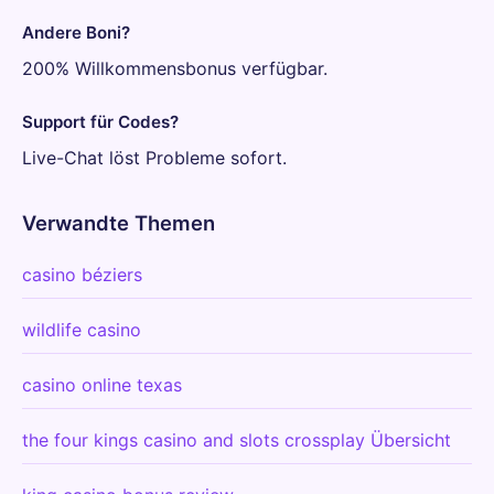
Andere Boni?
200% Willkommensbonus verfügbar.
Support für Codes?
Live-Chat löst Probleme sofort.
Verwandte Themen
casino béziers
wildlife casino
casino online texas
the four kings casino and slots crossplay Übersicht