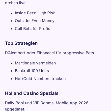
drehen live.
Inside Bets: High Risk
Outside: Even Money
Call Bets für Profis
Top Strategien
D’Alembert oder Fibonacci für progressive Bets.
Martingale vermeiden
Bankroll 100 Units
Hot/Cold Numbers tracken
Holland Casino Spezials
Daily Boni und VIP Rooms. Mobile App 2026
upgedatet.