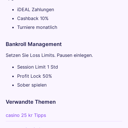
iDEAL Zahlungen
Cashback 10%
Turniere monatlich
Bankroll Management
Setzen Sie Loss Limits. Pausen einlegen.
Session Limit 1 Std
Profit Lock 50%
Sober spielen
Verwandte Themen
casino 25 kr Tipps