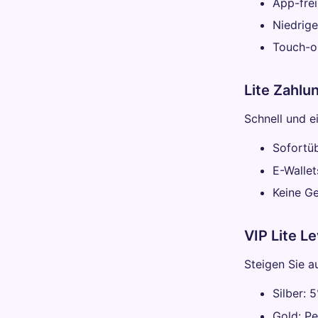
App-frei
Niedrig
Touch-o
Lite Zahl
Schnell und e
Sofortü
E-Wallet
Keine G
VIP Lite L
Steigen Sie au
Silber:
Gold: Pe