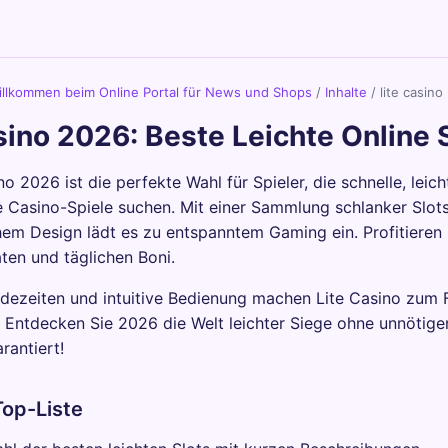
llkommen beim Online Portal für News und Shops
/
Inhalte
/
lite casino
sino 2026: Beste Leichte Online 
o 2026 ist die perfekte Wahl für Spieler, die schnelle, leic
 Casino-Spiele suchen. Mit einer Sammlung schlanker Slot
hem Design lädt es zu entspanntem Gaming ein. Profitieren
en und täglichen Boni.
dezeiten und intuitive Bedienung machen Lite Casino zum 
 Entdecken Sie 2026 die Welt leichter Siege ohne unnötigen
rantiert!
Top-Liste