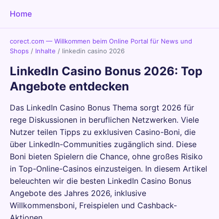
Home
corect.com — Willkommen beim Online Portal für News und
Shops
/
Inhalte
/
linkedin casino 2026
LinkedIn Casino Bonus 2026: Top
Angebote entdecken
Das LinkedIn Casino Bonus Thema sorgt 2026 für
rege Diskussionen in beruflichen Netzwerken. Viele
Nutzer teilen Tipps zu exklusiven Casino-Boni, die
über LinkedIn-Communities zugänglich sind. Diese
Boni bieten Spielern die Chance, ohne großes Risiko
in Top-Online-Casinos einzusteigen. In diesem Artikel
beleuchten wir die besten LinkedIn Casino Bonus
Angebote des Jahres 2026, inklusive
Willkommensboni, Freispielen und Cashback-
Aktionen.