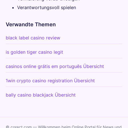
Verantwortungsvoll spielen
Verwandte Themen
black label casino review
is golden tiger casino legit
casinos online grátis em português Übersicht
1win crypto casino registration Übersicht
bally casino blackjack Übersicht
© corect.com — Willkommen beim Online Portal für News und