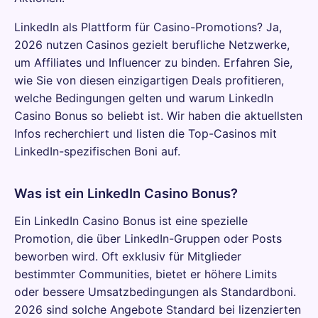
LinkedIn als Plattform für Casino-Promotions? Ja,
2026 nutzen Casinos gezielt berufliche Netzwerke,
um Affiliates und Influencer zu binden. Erfahren Sie,
wie Sie von diesen einzigartigen Deals profitieren,
welche Bedingungen gelten und warum LinkedIn
Casino Bonus so beliebt ist. Wir haben die aktuellsten
Infos recherchiert und listen die Top-Casinos mit
LinkedIn-spezifischen Boni auf.
Was ist ein LinkedIn Casino Bonus?
Ein LinkedIn Casino Bonus ist eine spezielle
Promotion, die über LinkedIn-Gruppen oder Posts
beworben wird. Oft exklusiv für Mitglieder
bestimmter Communities, bietet er höhere Limits
oder bessere Umsatzbedingungen als Standardboni.
2026 sind solche Angebote Standard bei lizenzierten