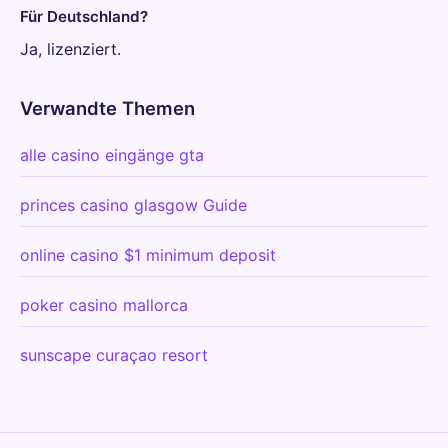
Für Deutschland?
Ja, lizenziert.
Verwandte Themen
alle casino eingänge gta
princes casino glasgow Guide
online casino $1 minimum deposit
poker casino mallorca
sunscape curaçao resort