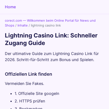
Home
corect.com — Willkommen beim Online Portal für News und
Shops
/
Inhalte
/
lightning casino link
Lightning Casino Link: Schneller
Zugang Guide
Der ultimative Guide zum Lightning Casino Link für
2026. Schritt-für-Schritt zum Bonus und Spielen.
Offiziellen Link finden
Vermeiden Sie Fakes.
1. Offizielle Site googeln
2. HTTPS prüfen
3. Bookmarken