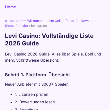
Home
corect.com — Willkommen beim Online Portal für News und
Shops
/
Inhalte
/
levi casino
Levi Casino: Vollständige Liste
2026 Guide
Levi Casino 2026 Guide: Alles über Spiele, Boni und
mehr. Schrittweise Übersicht.
Schritt 1: Plattform-Übersicht
Neuer Anbieter mit 3000+ Spielen.
1. Lizenzen prüfen
2. Bewertungen lesen
3. Anmelden