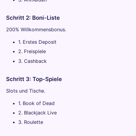
Schritt 2: Boni-Liste
200% Willkommensbonus.
1. Erstes Deposit
2. Freispiele
3. Cashback
Schritt 3: Top-Spiele
Slots und Tische.
1. Book of Dead
2. Blackjack Live
3. Roulette