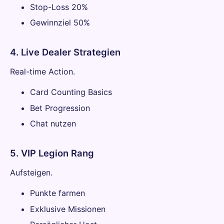
Stop-Loss 20%
Gewinnziel 50%
4. Live Dealer Strategien
Real-time Action.
Card Counting Basics
Bet Progression
Chat nutzen
5. VIP Legion Rang
Aufsteigen.
Punkte farmen
Exklusive Missionen