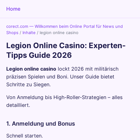
Home
corect.com — Willkommen beim Online Portal für News und
Shops
/
Inhalte
/
legion online casino
Legion Online Casino: Experten-
Tipps Guide 2026
Legion online casino
lockt 2026 mit militärisch
präzisen Spielen und Boni. Unser Guide bietet
Schritte zu Siegen.
Von Anmeldung bis High-Roller-Strategien – alles
detailliert.
1. Anmeldung und Bonus
Schnell starten.