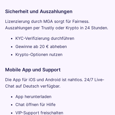
Sicherheit und Auszahlungen
Lizenzierung durch MGA sorgt für Fairness.
Auszahlungen per Trustly oder Krypto in 24 Stunden.
KYC-Verifizierung durchführen
Gewinne ab 20 € abheben
Krypto-Optionen nutzen
Mobile App und Support
Die App für iOS und Android ist nahtlos. 24/7 Live-
Chat auf Deutsch verfügbar.
App herunterladen
Chat öffnen für Hilfe
VIP-Support freischalten