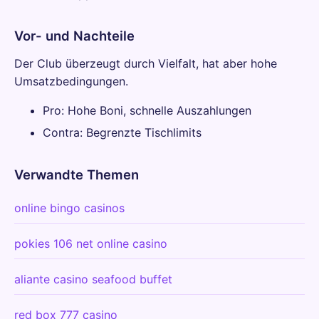
Vor- und Nachteile
Der Club überzeugt durch Vielfalt, hat aber hohe
Umsatzbedingungen.
Pro: Hohe Boni, schnelle Auszahlungen
Contra: Begrenzte Tischlimits
Verwandte Themen
online bingo casinos
pokies 106 net online casino
aliante casino seafood buffet
red box 777 casino