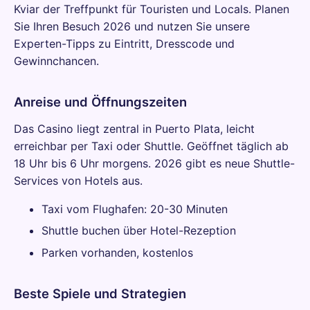
Kviar der Treffpunkt für Touristen und Locals. Planen
Sie Ihren Besuch 2026 und nutzen Sie unsere
Experten-Tipps zu Eintritt, Dresscode und
Gewinnchancen.
Anreise und Öffnungszeiten
Das Casino liegt zentral in Puerto Plata, leicht
erreichbar per Taxi oder Shuttle. Geöffnet täglich ab
18 Uhr bis 6 Uhr morgens. 2026 gibt es neue Shuttle-
Services von Hotels aus.
Taxi vom Flughafen: 20-30 Minuten
Shuttle buchen über Hotel-Rezeption
Parken vorhanden, kostenlos
Beste Spiele und Strategien