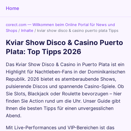
Home
corect.com — Willkommen beim Online Portal für News und
Shops
/
Inhalte
/
kviar show disco & casino puerto plata Tipps
Kviar Show Disco & Casino Puerto
Plata: Top Tipps 2026
Das Kviar Show Disco & Casino in Puerto Plata ist ein
Highlight für Nachtleben-Fans in der Dominikanischen
Republik. 2026 bietet es atemberaubende Shows,
pulsierende Discos und spannende Casino-Spiele. Ob
Sie Slots, Blackjack oder Roulette bevorzugen – hier
finden Sie Action rund um die Uhr. Unser Guide gibt
Ihnen die besten Tipps für einen unvergesslichen
Abend.
Mit Live-Performances und VIP-Bereichen ist das