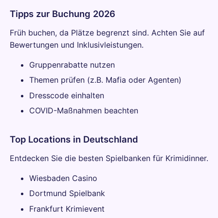
Tipps zur Buchung 2026
Früh buchen, da Plätze begrenzt sind. Achten Sie auf
Bewertungen und Inklusivleistungen.
Gruppenrabatte nutzen
Themen prüfen (z.B. Mafia oder Agenten)
Dresscode einhalten
COVID-Maßnahmen beachten
Top Locations in Deutschland
Entdecken Sie die besten Spielbanken für Krimidinner.
Wiesbaden Casino
Dortmund Spielbank
Frankfurt Krimievent