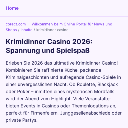
Home
corect.com — Willkommen beim Online Portal für News und
Shops
/
Inhalte
/
krimidinner casino
Krimidinner Casino 2026:
Spannung und Spielspaß
Erleben Sie 2026 das ultimative Krimidinner Casino!
Kombinieren Sie raffinierte Küche, packende
Kriminalgeschichten und aufregende Casino-Spiele in
einer unvergesslichen Nacht. Ob Roulette, Blackjack
oder Poker – inmitten eines mysteriösen Mordfalls
wird der Abend zum Highlight. Viele Veranstalter
bieten Events in Casinos oder Themenlocations an,
perfekt für Firmenfeiern, Junggesellenabschiede oder
private Partys.