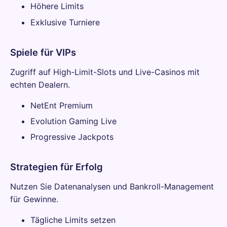
Höhere Limits
Exklusive Turniere
Spiele für VIPs
Zugriff auf High-Limit-Slots und Live-Casinos mit
echten Dealern.
NetEnt Premium
Evolution Gaming Live
Progressive Jackpots
Strategien für Erfolg
Nutzen Sie Datenanalysen und Bankroll-Management
für Gewinne.
Tägliche Limits setzen