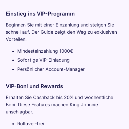
Einstieg ins VIP-Programm
Beginnen Sie mit einer Einzahlung und steigen Sie
schnell auf. Der Guide zeigt den Weg zu exklusiven
Vorteilen.
Mindesteinzahlung 1000€
Sofortige VIP-Einladung
Persönlicher Account-Manager
VIP-Boni und Rewards
Erhalten Sie Cashback bis 20% und wöchentliche
Boni. Diese Features machen King Johnnie
unschlagbar.
Rollover-frei