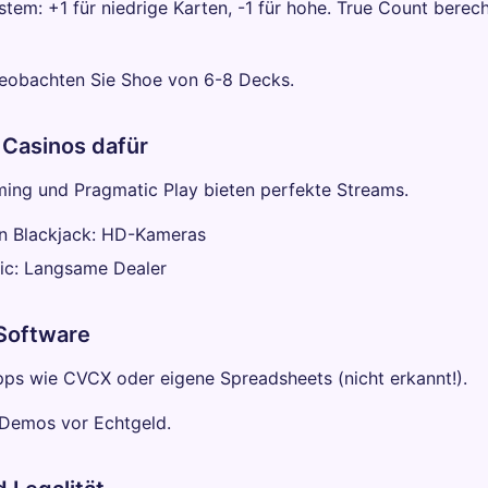
tem: +1 für niedrige Karten, -1 für hohe. True Count berec
Beobachten Sie Shoe von 6-8 Decks.
 Casinos dafür
ing und Pragmatic Play bieten perfekte Streams.
on Blackjack: HD-Kameras
ic: Langsame Dealer
Software
ps wie CVCX oder eigene Spreadsheets (nicht erkannt!).
 Demos vor Echtgeld.