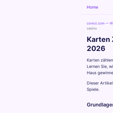
Home
corect.com — Wi
casino
Karten 
2026
Karten zählen
Lernen Sie, w
Haus gewinne
Dieser Artike
Spiele.
Grundlage