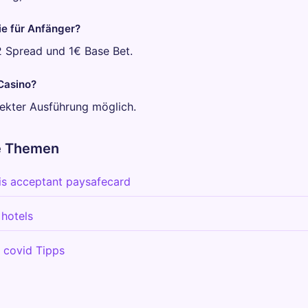
ie für Anfänger?
2 Spread und 1€ Base Bet.
Casino?
ekter Ausführung möglich.
e Themen
is acceptant paysafecard
hotels
 covid Tipps