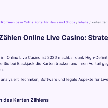
llkommen beim Online Portal für News und Shops
/
Inhalte
/
karten zähl
Zählen Online Live Casino: Strat
 im Online Live Casino ist 2026 machbar dank High-Definit
ie Sie bei Blackjack die Karten tracken und Ihren Vorteil 
n.
l analysiert Techniken, Software und legale Aspekte für Liv
n des Karten Zählens