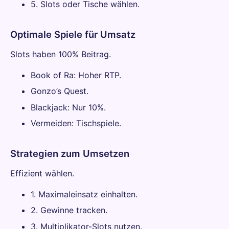
5. Slots oder Tische wählen.
Optimale Spiele für Umsatz
Slots haben 100% Beitrag.
Book of Ra: Hoher RTP.
Gonzo’s Quest.
Blackjack: Nur 10%.
Vermeiden: Tischspiele.
Strategien zum Umsetzen
Effizient wählen.
1. Maximaleinsatz einhalten.
2. Gewinne tracken.
3. Multiplikator-Slots nutzen.