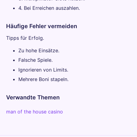
4. Bei Erreichen auszahlen.
Häufige Fehler vermeiden
Tipps für Erfolg.
Zu hohe Einsätze.
Falsche Spiele.
Ignorieren von Limits.
Mehrere Boni stapeln.
Verwandte Themen
man of the house casino