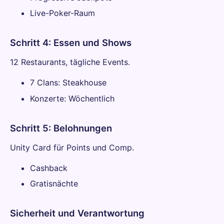
Live-Poker-Raum
Schritt 4: Essen und Shows
12 Restaurants, tägliche Events.
7 Clans: Steakhouse
Konzerte: Wöchentlich
Schritt 5: Belohnungen
Unity Card für Points und Comp.
Cashback
Gratisnächte
Sicherheit und Verantwortung