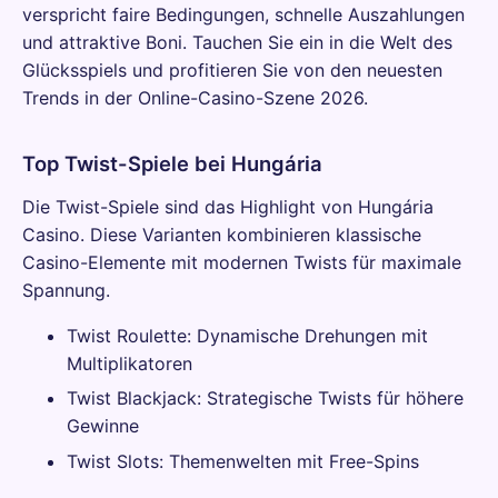
verspricht faire Bedingungen, schnelle Auszahlungen
und attraktive Boni. Tauchen Sie ein in die Welt des
Glücksspiels und profitieren Sie von den neuesten
Trends in der Online-Casino-Szene 2026.
Top Twist-Spiele bei Hungária
Die Twist-Spiele sind das Highlight von Hungária
Casino. Diese Varianten kombinieren klassische
Casino-Elemente mit modernen Twists für maximale
Spannung.
Twist Roulette: Dynamische Drehungen mit
Multiplikatoren
Twist Blackjack: Strategische Twists für höhere
Gewinne
Twist Slots: Themenwelten mit Free-Spins