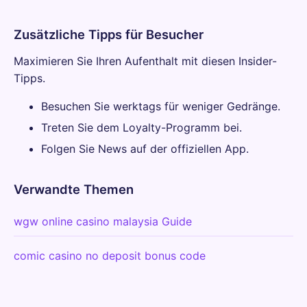
Zusätzliche Tipps für Besucher
Maximieren Sie Ihren Aufenthalt mit diesen Insider-
Tipps.
Besuchen Sie werktags für weniger Gedränge.
Treten Sie dem Loyalty-Programm bei.
Folgen Sie News auf der offiziellen App.
Verwandte Themen
wgw online casino malaysia Guide
comic casino no deposit bonus code