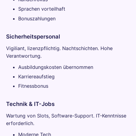
Sprachen vorteilhaft
Bonuszahlungen
Sicherheitspersonal
Vigiliant, lizenzpflichtig. Nachtschichten. Hohe
Verantwortung.
Ausbildungskosten übernommen
Karriereaufstieg
Fitnessbonus
Technik & IT-Jobs
Wartung von Slots, Software-Support. IT-Kenntnisse
erforderlich.
Moderne Tech