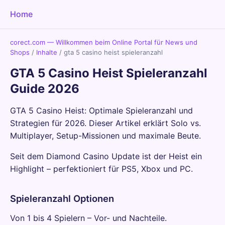
Home
corect.com — Willkommen beim Online Portal für News und
Shops
/
Inhalte
/
gta 5 casino heist spieleranzahl
GTA 5 Casino Heist Spieleranzahl
Guide 2026
GTA 5 Casino Heist: Optimale Spieleranzahl und
Strategien für 2026. Dieser Artikel erklärt Solo vs.
Multiplayer, Setup-Missionen und maximale Beute.
Seit dem Diamond Casino Update ist der Heist ein
Highlight – perfektioniert für PS5, Xbox und PC.
Spieleranzahl Optionen
Von 1 bis 4 Spielern – Vor- und Nachteile.