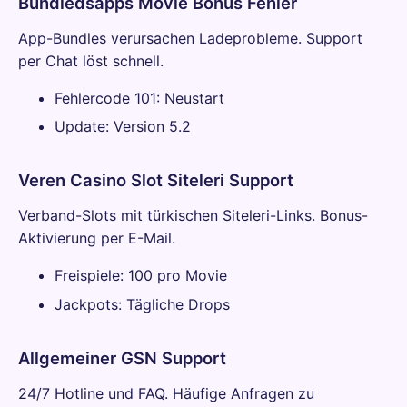
Bundledsapps Movie Bonus Fehler
App-Bundles verursachen Ladeprobleme. Support
per Chat löst schnell.
Fehlercode 101: Neustart
Update: Version 5.2
Veren Casino Slot Siteleri Support
Verband-Slots mit türkischen Siteleri-Links. Bonus-
Aktivierung per E-Mail.
Freispiele: 100 pro Movie
Jackpots: Tägliche Drops
Allgemeiner GSN Support
24/7 Hotline und FAQ. Häufige Anfragen zu