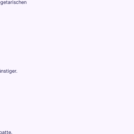
egetarischen
nstiger.
batte.