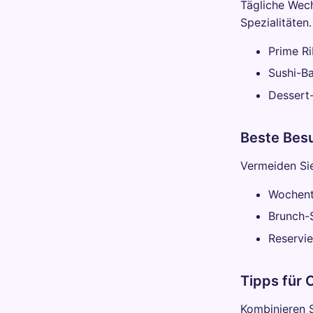
Tägliche Wech
Spezialitäten
Prime Ri
Sushi-Ba
Dessert
Beste Bes
Vermeiden Sie
Wochent
Brunch-
Reservie
Tipps für 
Kombinieren S