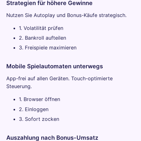
Strategien für höhere Gewinne
Nutzen Sie Autoplay und Bonus-Käufe strategisch.
1. Volatilität prüfen
2. Bankroll aufteilen
3. Freispiele maximieren
Mobile Spielautomaten unterwegs
App-frei auf allen Geräten. Touch-optimierte
Steuerung.
1. Browser öffnen
2. Einloggen
3. Sofort zocken
Auszahlung nach Bonus-Umsatz