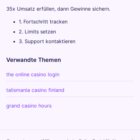
35x Umsatz erfüllen, dann Gewinne sichern.
1. Fortschritt tracken
2. Limits setzen
3. Support kontaktieren
Verwandte Themen
the online casino login
talismania casino finland
grand casino hours