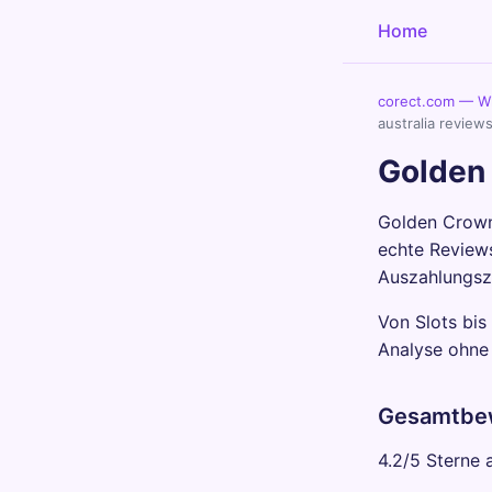
Home
corect.com — Wi
australia review
Golden
Golden Crown 
echte Review
Auszahlungsz
Von Slots bis
Analyse ohne
Gesamtbew
4.2/5 Sterne a