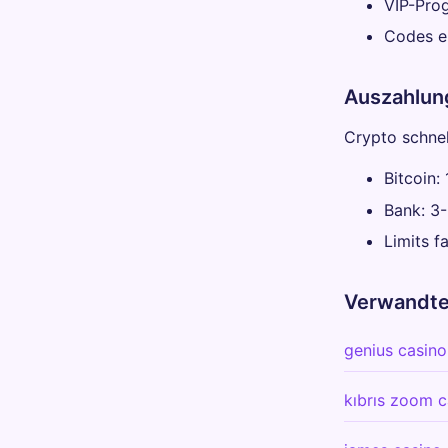
VIP-Pro
Codes e
Auszahlun
Crypto schnel
Bitcoin:
Bank: 3
Limits fa
Verwandt
genius casino
kıbrıs zoom c