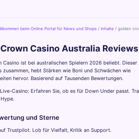
llkommen beim Online Portal für News und Shops
/
Inhalte
/
golden cr
s
 Crown Casino Australia Review
Casino ist bei australischen Spielern 2026 beliebt. Dieser 
s zusammen, hebt Stärken wie Boni und Schwächen wie
eiten hervor. Basierend auf Tausenden Bewertungen.
 Live-Casino: Erfahren Sie, ob es für Down Under passt. Tr
 Hype.
ertung und Sterne
uf Trustpilot. Lob für Vielfalt, Kritik an Support.