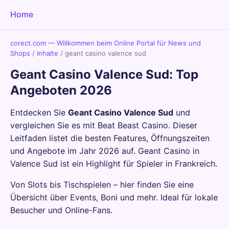
Home
corect.com — Willkommen beim Online Portal für News und
Shops
/
Inhalte
/
geant casino valence sud
Geant Casino Valence Sud: Top
Angeboten 2026
Entdecken Sie
Geant Casino Valence Sud
und
vergleichen Sie es mit Beat Beast Casino. Dieser
Leitfaden listet die besten Features, Öffnungszeiten
und Angebote im Jahr 2026 auf. Geant Casino in
Valence Sud ist ein Highlight für Spieler in Frankreich.
Von Slots bis Tischspielen – hier finden Sie eine
Übersicht über Events, Boni und mehr. Ideal für lokale
Besucher und Online-Fans.