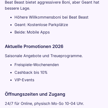
Beat Beast bietet aggressivere Boni, aber Geant hat
bessere Lage.
Höhere Willkommensboni bei Beat Beast
Geant: Kostenlose Parkplätze
Beide: Mobile Apps
Aktuelle Promotionen 2026
Saisonale Angebote und Treueprogramme.
Freispiele-Wochenenden
Cashback bis 10%
VIP-Events
Öffnungszeiten und Zugang
24/7 für Online, physisch Mo-So 10-04 Uhr.