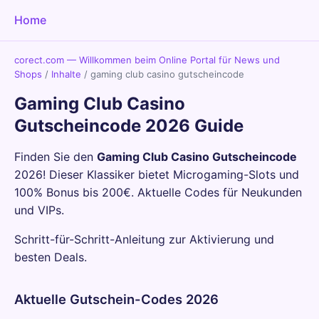
Home
corect.com — Willkommen beim Online Portal für News und
Shops
/
Inhalte
/
gaming club casino gutscheincode
Gaming Club Casino
Gutscheincode 2026 Guide
Finden Sie den
Gaming Club Casino Gutscheincode
2026! Dieser Klassiker bietet Microgaming-Slots und
100% Bonus bis 200€. Aktuelle Codes für Neukunden
und VIPs.
Schritt-für-Schritt-Anleitung zur Aktivierung und
besten Deals.
Aktuelle Gutschein-Codes 2026