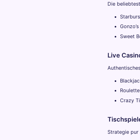
Die beliebtes
Starburs
Gonzo’s
Sweet Bo
Live Casin
Authentisches
Blackjac
Roulette
Crazy Ti
Tischspiel
Strategie pur