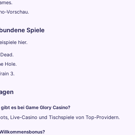
ames.
no-Vorschau.
bundene Spiele
ispiele hier.
 Dead.
he Hole.
ain 3.
ragen
 gibt es bei Game Glory Casino?
ots, Live-Casino und Tischspiele von Top-Providern.
n Willkommensbonus?