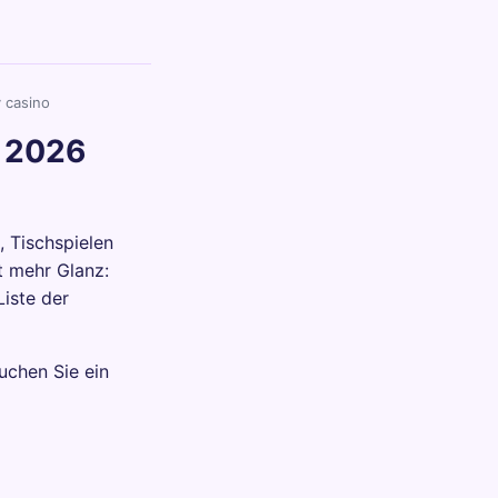
 casino
i 2026
 Tischspielen
t mehr Glanz:
iste der
uchen Sie ein